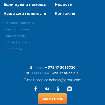
Если нужна помощь
Новости
Наша деятельность
Контакты
Что такое паллиатив
Наши программы
Наши проекты
404-family-not-found
Библиотека
+ 375 17 5035720
ФАКС
+375 17 5035715
ПРИЕМНАЯ
E-mail:
hospice.belarus@gmail.com
Facebook
Vkontakte
Odnoklassniki
Instagram
Как помочь