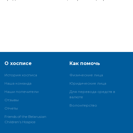
О хосписе
Как помочь
История хосписа
Физические лица
Наша команда
Юридические лица
Наши попечители
Для перевода средств в
валюте
Отзывы
Волонтерство
Отчеты
Friends of the Belarusian
Children’s Hospice