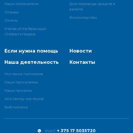
Наши попечители
Для перевода средств в
валюте
Отзывы
Волонтерство
Отчеты
Friends of the Belarusian
Children’s Hospice
Если нужна помощь
Новости
Наша деятельность
Контакты
Что такое паллиатив
Наши программы
Наши проекты
404-family-not-found
Библиотека
+ 375 17 5035720
ФАКС