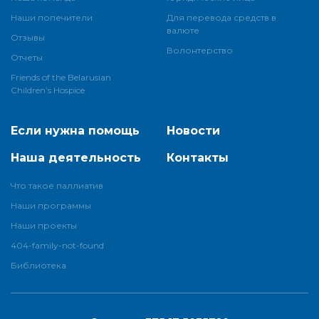
Наши попечители
Для перевода средств в
валюте
Отзывы
Волонтерство
Отчеты
Friends of the Belarusian
Children’s Hospice
Если нужна помощь
Новости
Наша деятельность
Контакты
Что такое паллиатив
Наши программы
Наши проекты
404-family-not-found
Библиотека