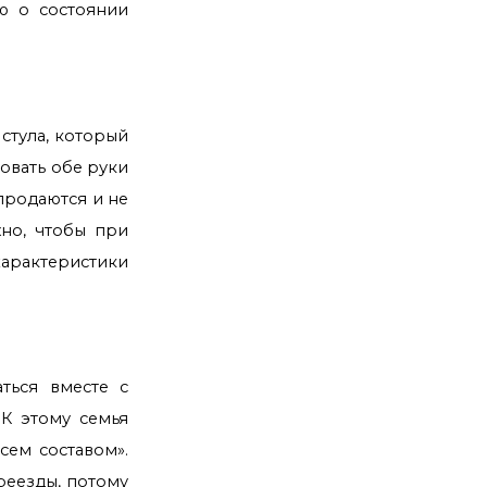
ю о состоянии
стула, который
овать обе руки
продаются и не
жно, чтобы при
характеристики
ться вместе с
 К этому семья
сем составом».
реезды, потому