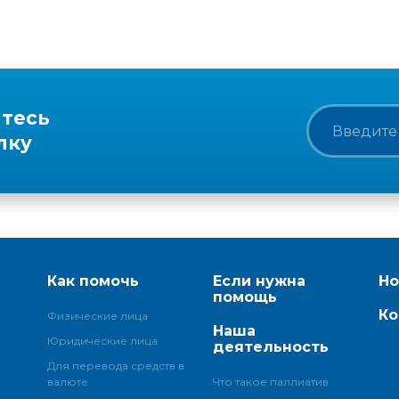
тесь
лку
Как помочь
Если нужна
Но
помощь
Ко
Физические лица
Наша
Юридические лица
деятельность
Для перевода средств в
валюте
Что такое паллиатив