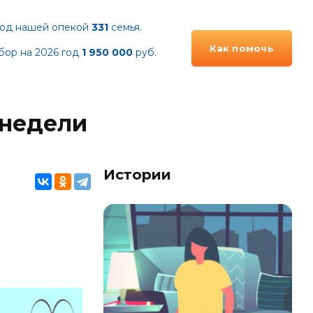
од нашей опекой
331
семья.
Как помочь
бор на 2026 год
1 95
0 000
руб.
 недели
Истории