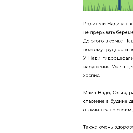
Родители Нади узна
не прерывать береме
До этого в семье На
поэтому трудности н
У Нади гидроцефалия
нарушения. Уже в це
хоспис.
Мама Нади, Ольга, р
спасение в будние д
отлучиться по своим 
Также очень здоров