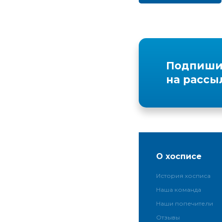
Подпиши
на рассы
О хосписе
История хосписа
Наша команда
Наши попечители
Отзывы