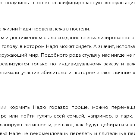
то получишь в ответ квалифицированную консультаци
а жизни Надя провела лежа в постели.
м и достижением стало создание специализированного 
голову, в котором Надя может сидеть. А значит, использ
 окружающий мир. Подобного рода стулья у нас нигде не 
реализуются только по индивидуальному заказу и ва
нимали участие абилитологи, которые знают личные 
ии кормить Надю гораздо проще, можно перемеща
ре или пойти гулять всей семьей, например, в парк.
планируют активности, решают, как будут добираться «в
вья Наде не рекомендованы перелеты и длительные пе