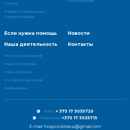
Волонтерство
Отчеты
Friends of the Belarusian
Children’s Hospice
Если нужна помощь
Новости
Наша деятельность
Контакты
Что такое паллиатив
Наши программы
Наши проекты
404-family-not-found
Библиотека
+ 375 17 5035720
ФАКС
+375 17 5035715
ПРИЕМНАЯ
E-mail:
hospice.belarus@gmail.com