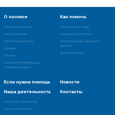
О хосписе
Как помочь
История хосписа
Физические лица
Наша команда
Юридические лица
Наши попечители
Для перевода средств в
валюте
Отзывы
Волонтерство
Отчеты
Friends of the Belarusian
Children’s Hospice
Если нужна помощь
Новости
Наша деятельность
Контакты
Что такое паллиатив
Наши программы