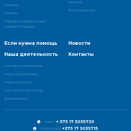
валюте
Отзывы
Волонтерство
Отчеты
Friends of the Belarusian
Children’s Hospice
Если нужна помощь
Новости
Наша деятельность
Контакты
Что такое паллиатив
Наши программы
Наши проекты
404-family-not-found
Библиотека
+ 375 17 5035720
ФАКС
+375 17 5035715
ПРИЕМНАЯ