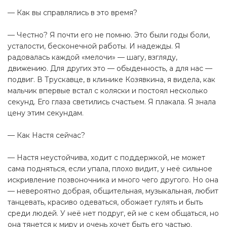
— Как вы справлялись в это время?
— Честно? Я почти его не помню. Это были годы боли,
усталости, бесконечной работы. И надежды. Я
радовалась каждой «мелочи» — шагу, взгляду,
движению. Для других это — обыденность, а для нас —
подвиг. В Трускавце, в клинике Козявкина, я видела, как
мальчик впервые встал с коляски и постоял несколько
секунд. Его глаза светились счастьем. Я плакала. Я знала
цену этим секундам.
— Как Настя сейчас?
— Настя неустойчива, ходит с поддержкой, не может
сама подняться, если упала, плохо видит, у неё сильное
искривление позвоночника и много чего другого. Но она
— невероятно добрая, общительная, музыкальная, любит
танцевать, красиво одеваться, обожает гулять и быть
среди людей. У неё нет подруг, ей не с кем общаться, но
она тянется к миру и очень хочет быть его частью.