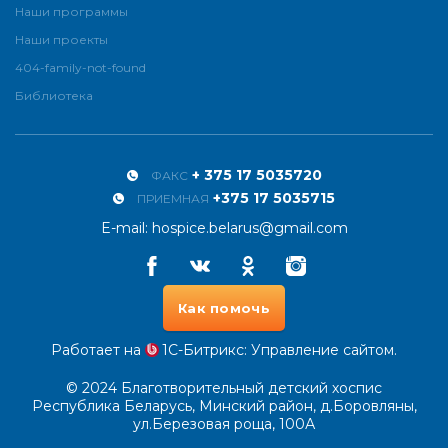
Наши программы
Наши проекты
404-family-not-found
Библиотека
+ 375 17 5035720
ФАКС
+375 17 5035715
ПРИЕМНАЯ
E-mail:
hospice.belarus@gmail.com
Facebook
Vkontakte
Odnoklassniki
Instagram
Как помочь
Работает на
1С-Битрикс
: Управление сайтом.
© 2024
Благотворительный детский хоспис
Республика Беларусь, Минский район, д.Боровляны,
ул.Березовая роща, 100А