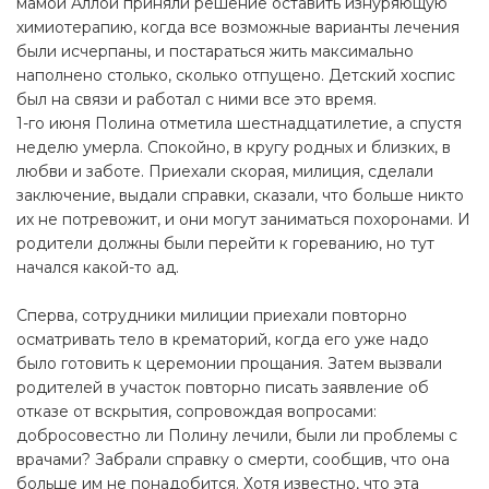
мамой Аллой приняли решение оставить изнуряющую
химиотерапию, когда все возможные варианты лечения
были исчерпаны, и постараться жить максимально
наполнено столько, сколько отпущено. Детский хоспис
был на связи и работал с ними все это время.
1-го июня Полина отметила шестнадцатилетие, а спустя
неделю умерла. Спокойно, в кругу родных и близких, в
любви и заботе. Приехали скорая, милиция, сделали
заключение, выдали справки, сказали, что больше никто
их не потревожит, и они могут заниматься похоронами. И
родители должны были перейти к гореванию, но тут
начался какой-то ад.
Сперва, сотрудники милиции приехали повторно
осматривать тело в крематорий, когда его уже надо
было готовить к церемонии прощания. Затем вызвали
родителей в участок повторно писать заявление об
отказе от вскрытия, сопровождая вопросами:
добросовестно ли Полину лечили, были ли проблемы с
врачами? Забрали справку о смерти, сообщив, что она
больше им не понадобится. Хотя известно, что эта