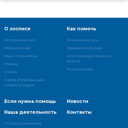
О хосписе
Как помочь
История хосписа
Физические лица
Наша команда
Юридические лица
Наши попечители
Для перевода средств в
валюте
Отзывы
Волонтерство
Отчеты
Friends of the Belarusian
Children’s Hospice
Если нужна помощь
Новости
Наша деятельность
Контакты
Что такое паллиатив